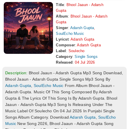
Title
:
Bhool Jaaun - Adarsh
Gupta
Album
:
Bhool Jaaun - Adarsh
Gupta
Singer
:
Adarsh Gupta
,
SoulEcho Music
Lyricst
:
Adarsh Gupta
Composer
:
Adarsh Gupta
Label
:
Soulecho
Category
:
Single Songs
Released
:
04 Jul 2026
Description:
Bhool Jaaun - Adarsh Gupta Mp3 Song Download,
Bhool Jaaun - Adarsh Gupta Single Songs Mp3 Song By
Adarsh Gupta
,
SoulEcho Music
From Album Bhool Jaaun -
Adarsh Gupta. Music Of This Song Composed By Adarsh
Gupta & The Lyrics Of This Song Is By Adarsh Gupta. Bhool
Jaaun - Adarsh Gupta Mp3 Song Is Releasing Under The
Music Label Of Soulecho On 04 Jul 2026 In Punjabi Single
Songs Album Category. Download
Adarsh Gupta
,
SoulEcho
Music
New Song 2026, Bhool Jaaun - Adarsh Gupta Song