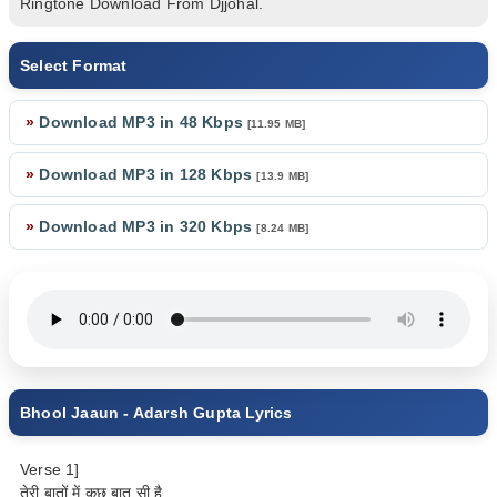
Ringtone Download From Djjohal.
Select Format
»
Download MP3 in 48 Kbps
[11.95 MB]
»
Download MP3 in 128 Kbps
[13.9 MB]
»
Download MP3 in 320 Kbps
[8.24 MB]
Bhool Jaaun - Adarsh Gupta Lyrics
Verse 1]
तेरी बातों में कुछ बात सी है,