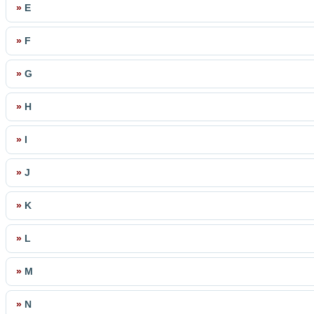
»
E
»
F
»
G
»
H
»
I
»
J
»
K
»
L
»
M
»
N