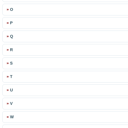
»
O
»
P
»
Q
»
R
»
S
»
T
»
U
»
V
»
W