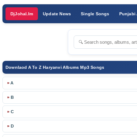
DjJohal.Im
Update News
Single Songs
Punjabi
Downlaod A To Z Haryanvi Albums Mp3 Songs
»
A
»
B
»
C
»
D