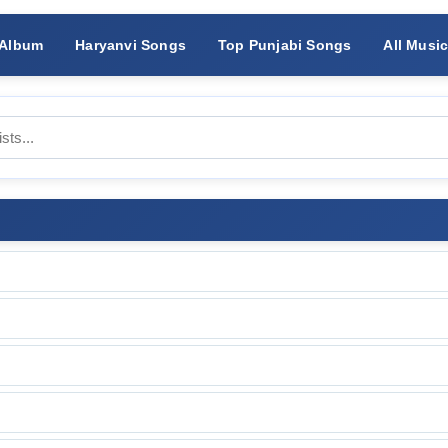
 Album
Haryanvi Songs
Top Punjabi Songs
All Musi